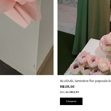
ALUGUEL luminária flor papoula i
R$135,00
12
x
de
R$13,89