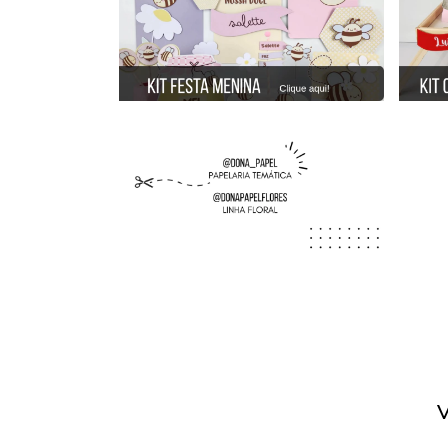
Que
V