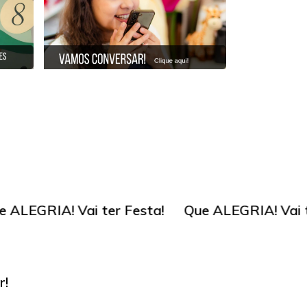
r Festa!
Que ALEGRIA! Vai ter Festa!
Que 
r!