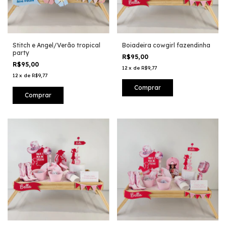
Stitch e Angel/Verão tropical
Boiadeira cowgirl fazendinha
party
R$95,00
R$95,00
12
x
de
R$9,77
12
x
de
R$9,77