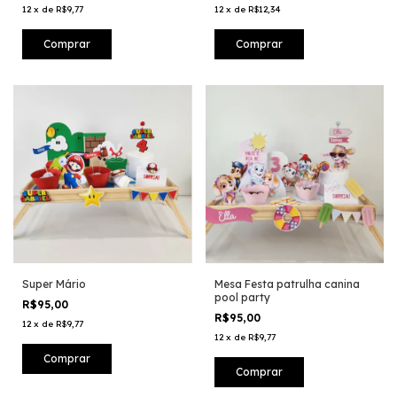
12
x
de
R$9,77
12
x
de
R$12,34
Super Mário
Mesa Festa patrulha canina
pool party
R$95,00
R$95,00
12
x
de
R$9,77
12
x
de
R$9,77