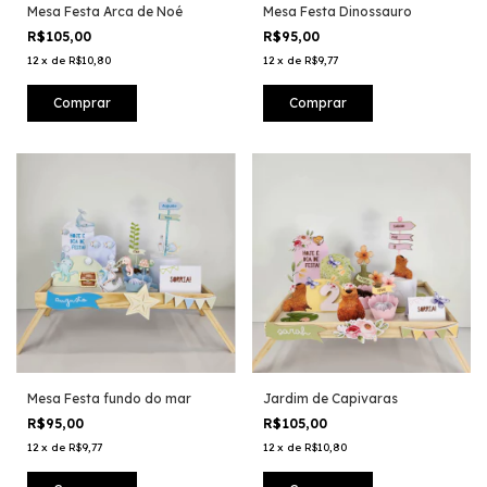
Mesa Festa Arca de Noé
Mesa Festa Dinossauro
R$105,00
R$95,00
12
x
de
R$10,80
12
x
de
R$9,77
Mesa Festa fundo do mar
Jardim de Capivaras
R$95,00
R$105,00
12
x
de
R$9,77
12
x
de
R$10,80