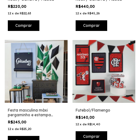
R$220,00
R$440,00
12
x
de
R$22,63
12
x
de
R$45,26
Festa masculina máxi
Futebol/Flamengo
pergaminho e estampa
R$140,00
geometrica em 3d
R$245,00
12
x
de
R$14,40
12
x
de
R$25,20