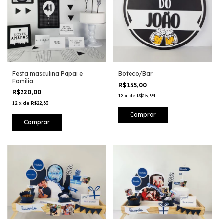
Festa masculina Papai e
Boteco/Bar
Família
R$155,00
R$220,00
12
x
de
R$15,94
12
x
de
R$22,63