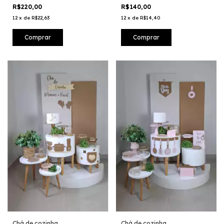
R$220,00
R$140,00
12
x
de
R$22,63
12
x
de
R$14,40
Chá de cozinha
Chá de cozinha