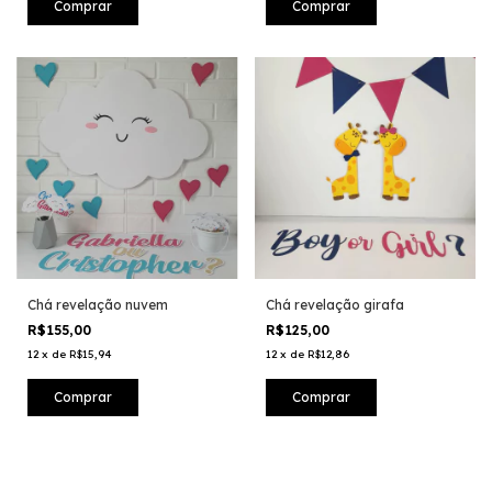
Chá revelação nuvem
Chá revelação girafa
R$155,00
R$125,00
12
x
de
R$15,94
12
x
de
R$12,86