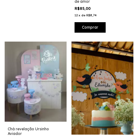
de amor
R$85,00
12
x
de
R$8,74
Chá revelação Ursinho
Aviador