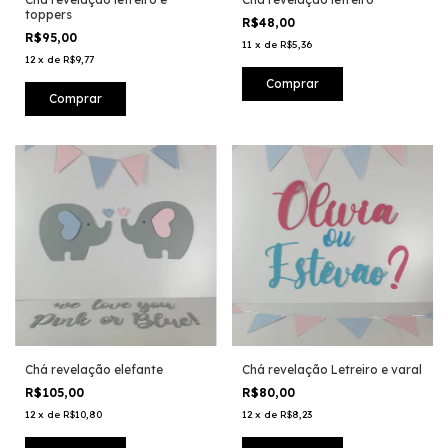
toppers
R$48,00
R$95,00
11
x
de
R$5,36
12
x
de
R$9,77
Chá revelação elefante
Chá revelação Letreiro e varal
R$105,00
R$80,00
12
x
de
R$10,80
12
x
de
R$8,23