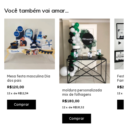
Você também vai amar...
Mesa festa masculina Dia
Festa 
dos pais
Famíli
R$120,00
R$22
moldura personalizada
12
x
de
R$12,34
12
x
de
mix de folhagens
R$180,00
12
x
de
R$18,52