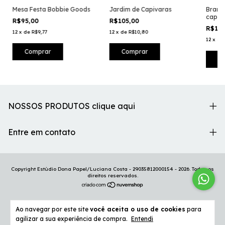
Mesa Festa Bobbie Goods
Jardim de Capivaras
Branca
capiv
R$95,00
R$105,00
R$12
12
x
de
R$9,77
12
x
de
R$10,80
12
x
de
NOSSOS PRODUTOS clique aqui
Entre em contato
Copyright Estúdio Dona Papel/Luciana Costa - 29035812000154 - 2026. Todos os
direitos reservados.
Ao navegar por este site
você aceita o uso de cookies
para
agilizar a sua experiência de compra.
Entendi