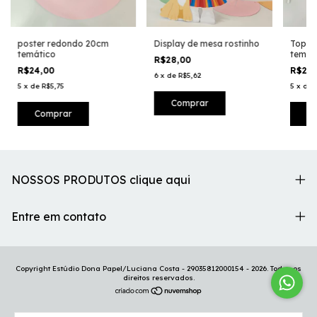
poster redondo 20cm
Display de mesa rostinho
Toppe
temático
temát
R$28,00
R$24,00
R$24
6
x
de
R$5,62
5
x
de
R$5,75
5
x
de
NOSSOS PRODUTOS clique aqui
Entre em contato
Copyright Estúdio Dona Papel/Luciana Costa - 29035812000154 - 2026. Todos os
direitos reservados.